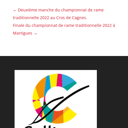
←
Deuxième manche du championnat de rame
traditionnelle 2022 au Cros de Cagnes.
Finale du championnat de rame traditionnelle 2022 à
Martigues
→