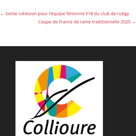
←
Sortie cohésion pour l'équipe féminine F18 du club de rubgy
Coupe de France de rame traditionnelle 2025
→